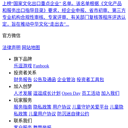
上榜“国家文化出口重点企业” 名单。该名单根据《文化产品
和服务出口指导目录》要求，经企业申报、省市初审、第三方
专业机构合规性审核、专家评审、有关部门复核等程序评选认
定，旨在推动中华文化“走出去”...
官方微信
法律声明
网站地图
旗下品牌
乐逗游戏
Fanbook
投资者关系
财务报告
公告及通函
企业管治
投资者工具包
加入创梦
人才发展
逗逗成长计划
Open Day
员工活动
加入我们
玩家服务
服务指南
隐私政策
用户协议
儿童守护关爱平台
儿童隐
私政策
儿童用户协议
防沉迷自律公约
联系我们
客户服务
舞弊举报